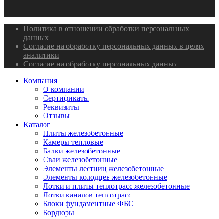
Политика в отношении обработки персональных
данных
Согласие на обработку персональных данных в целях
аналитики
Согласие на обработку персональных данных
Компания
О компании
Сертификаты
Реквизиты
Отзывы
Каталог
Плиты железобетонные
Камеры тепловые
Балки железобетонные
Сваи железобетонные
Элементы лестниц железобетонные
Элементы колодцев железобетонные
Лотки и плиты теплотрасс железобетонные
Лотки каналов теплотрасс
Блоки фундаментные ФБС
Бордюры