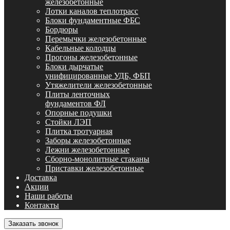
железобетонные
Лотки каналов теплотрасс
Блоки фундаментные ФБС
Бордюры
Перемычки железобетонные
Кабельные колодцы
Прогоны железобетонные
Блоки дырчатые
унифицированные УДБ, ФБП
Утяжелители железобетонные
Плиты ленточных
фундаментов ФЛ
Опорные подушки
Стойки ЛЭП
Плитка тротуарная
Заборы железобетонные
Лежни железобетонные
Сборно-монолитные стаканы
Приставки железобетонные
Доставка
Акции
Наши работы
Контакты
Заказать звонок