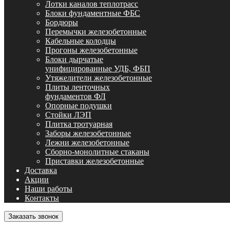
Лотки каналов теплотрасс
Блоки фундаментные ФБС
Бордюры
Перемычки железобетонные
Кабельные колодцы
Прогоны железобетонные
Блоки дырчатые
унифицированные УДБ, ФБП
Утяжелители железобетонные
Плиты ленточных
фундаментов ФЛ
Опорные подушки
Стойки ЛЭП
Плитка тротуарная
Заборы железобетонные
Лежни железобетонные
Сборно-монолитные стаканы
Приставки железобетонные
Доставка
Акции
Наши работы
Контакты
Заказать звонок