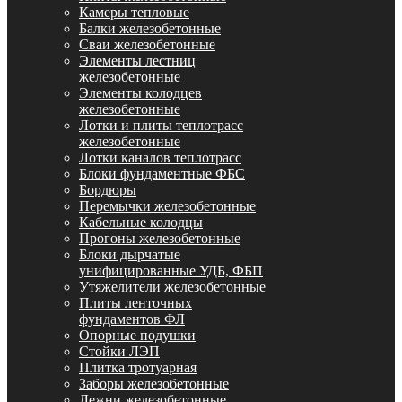
Камеры тепловые
Балки железобетонные
Сваи железобетонные
Элементы лестниц
железобетонные
Элементы колодцев
железобетонные
Лотки и плиты теплотрасс
железобетонные
Лотки каналов теплотрасс
Блоки фундаментные ФБС
Бордюры
Перемычки железобетонные
Кабельные колодцы
Прогоны железобетонные
Блоки дырчатые
унифицированные УДБ, ФБП
Утяжелители железобетонные
Плиты ленточных
фундаментов ФЛ
Опорные подушки
Стойки ЛЭП
Плитка тротуарная
Заборы железобетонные
Лежни железобетонные