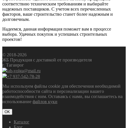
соответствию техническим требованиям и выбирайте
надежных поставщиков. С учетом всех перечисленных
факторов, ваше строительство станет более надежным и
долговечным.
Надеемся, данная информация поможет вам в процессе
выбора. Удачных покупок и успешных строительных
проектов!
© 2018-2026
ЖБ Продукция с доставкой от производителя
г. Таганрог
lab-volga@mail.ru
+7 937-542-78-28
Мы используем файлы cookie для обеспечения необходимой
работоспособности сайта и персонализации вашего
взаимодействия с ним. Оставаясь с нами, вы соглашаетесь на
использование
файлов куки
OK
Каталог
Блог