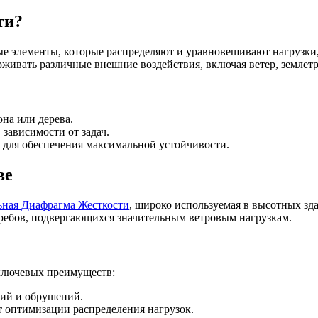
ти?
е элементы, которые распределяют и уравновешивают нагрузки,
рживать различные внешние воздействия, включая ветер, землет
она или дерева.
зависимости от задач.
я для обеспечения максимальной устойчивости.
ве
ьная Диафрагма Жесткости
, широко используемая в высотных зд
кребов, подвергающихся значительным ветровым нагрузкам.
ключевых преимуществ:
ий и обрушений.
т оптимизации распределения нагрузок.