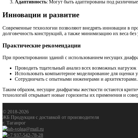
Адаптивность
: Могут быть адаптированы под различные
Инновации и развитие
Современные технологии позволяют внедрять инновации в про
долговечность конструкций, а также минимизацию их веса без 
Практические рекомендации
При проектировании зданий с использованием несущих диафра
Проводить тщательный анализ всех возможных нагрузок 
Использовать компьютерное моделирование для оценки у
Сотрудничать с опытными инженерами и архитекторами.
Таким образом, несущие диафрагмы жесткости остаются критич
технологий открывает новые горизонты их применения и сове
© 2018-2026
ЖБ Продукция с доставкой от производителя
г. Таганрог
lab-volga@mail.ru
+7 937-542-78-28