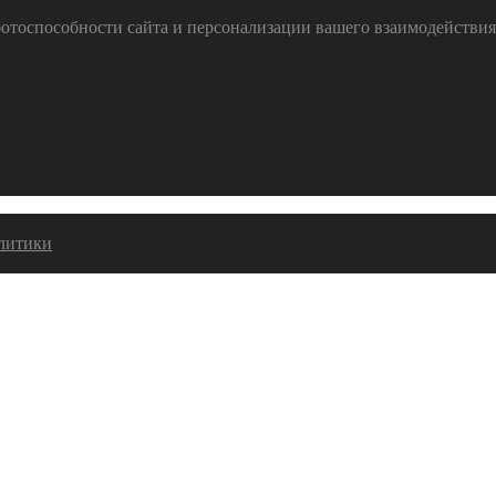
тоспособности сайта и персонализации вашего взаимодействия с
алитики