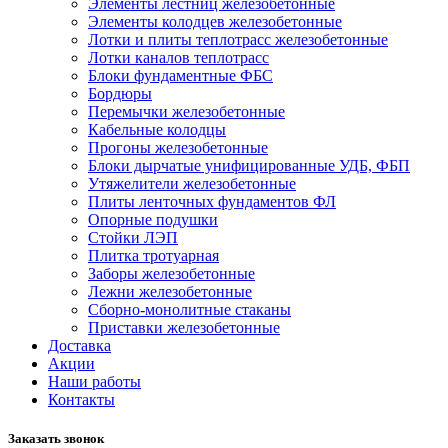
Элементы лестниц железобетонные
Элементы колодцев железобетонные
Лотки и плиты теплотрасс железобетонные
Лотки каналов теплотрасс
Блоки фундаментные ФБС
Бордюры
Перемычки железобетонные
Кабельные колодцы
Прогоны железобетонные
Блоки дырчатые унифицированные УДБ, ФБП
Утяжелители железобетонные
Плиты ленточных фундаментов ФЛ
Опорные подушки
Стойки ЛЭП
Плитка тротуарная
Заборы железобетонные
Лежни железобетонные
Сборно-монолитные стаканы
Приставки железобетонные
Доставка
Акции
Наши работы
Контакты
Заказать звонок