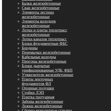
Балки железобетонные
Сваи железобетонные
Элементы лестниц
железобетонные
Элементы колодцев
железобетонные
Лотки и плиты теплотрасс
железобетонные
Лотки каналов теплотрасс
Блоки фундаментные ФБС
Бордюры
Перемычки железобетонные
Кабельные колодцы
Прогоны железобетонные
Блоки дырчатые
унифицированные УДБ, ФБП
Утяжелители железобетонные
Плиты ленточных
фундаментов ФЛ
Опорные подушки
Стойки ЛЭП
Плитка тротуарная
Заборы железобетонные
Лежни железобетонные
Сборно-монолитные стаканы