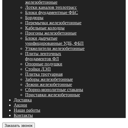
железобетонные
Лотки каналов теплотрасс
Блоки фундаментные ФБС
Бордюры
Перемычки железобетонные
Кабельные колодцы
Прогоны железобетонные
Блоки дырчатые
унифицированные УДБ, ФБП
Утяжелители железобетонные
Плиты ленточных
фундаментов ФЛ
Опорные подушки
Стойки ЛЭП
Плитка тротуарная
Заборы железобетонные
Лежни железобетонные
Сборно-монолитные стаканы
Приставки железобетонные
Доставка
Акции
Наши работы
Контакты
Заказать звонок