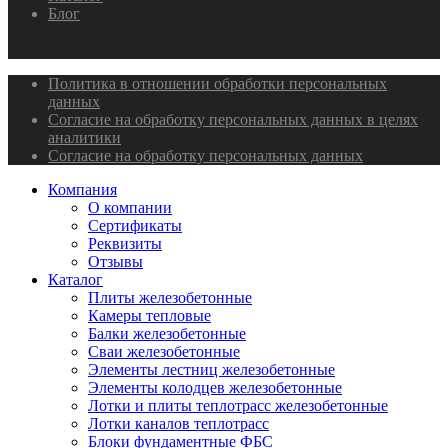
Блог
Политика в отношении обработки персональных
данных
Согласие на обработку персональных данных в целях
аналитики
Согласие на обработку персональных данных
Компания
О компании
Сертификаты
Реквизиты
Отзывы
Каталог
Плиты железобетонные
Камеры тепловые
Балки железобетонные
Сваи железобетонные
Элементы лестниц железобетонные
Элементы колодцев железобетонные
Лотки и плиты теплотрасс железобетонные
Лотки каналов теплотрасс
Блоки фундаментные ФБС