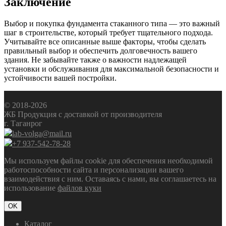
Заключение
Выбор и покупка фундамента стаканного типа — это важный
шаг в строительстве, который требует тщательного подхода.
Учитывайте все описанные выше факторы, чтобы сделать
правильный выбор и обеспечить долговечность вашего
здания. Не забывайте также о важности надлежащей
установки и обслуживания для максимальной безопасности и
устойчивости вашей постройки.
© 2018-2026
ЖБ Продукция с доставкой от производителя
г. Таганрог
lab-volga@mail.ru
+7 937-542-78-28
Мы используем файлы cookie для обеспечения необходимой
работоспособности сайта и персонализации вашего
взаимодействия с ним. Оставаясь с нами, вы соглашаетесь на
использование
файлов куки
OK
Каталог