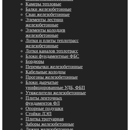
Камеры тепловые
Балки железобетонные
Сваи железобетонные
Элементы лестниц
железобетонные
Элементы колодцев
железобетонные
Лотки и плиты теплотрасс
железобетонные
Лотки каналов теплотрасс
Блоки фундаментные ФБС
Бордюры
Перемычки железобетонные
Кабельные колодцы
Прогоны железобетонные
Блоки дырчатые
унифицированные УДБ, ФБП
Утяжелители железобетонные
Плиты ленточных
фундаментов ФЛ
Опорные подушки
Стойки ЛЭП
Плитка тротуарная
Заборы железобетонные
Лежни железобетонные