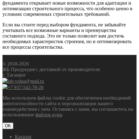
фундамента открывает новые возможности для адаптации и
оптимизации строительного процесса, что особенно ценно в
условиях современных строительных требований.
Если вы стоите перед выбором фундамента, не забывайте
учитывать все возможные варианты и преимущества
составного подхода. Это не только позволит вам достичь
необходимых характеристик строения, но и оптимизировать
все процессы строительства.
© 2018-2026
ЖБ Продукция с доставкой от производителя
г. Таганрог
lab-volga@mail.ru
+7 937-542-78-28
Мы используем файлы cookie для обеспечения необходимой
работоспособности сайта и персонализации вашего
взаимодействия с ним. Оставаясь с нами, вы соглашаетесь на
использование
файлов куки
OK
Каталог