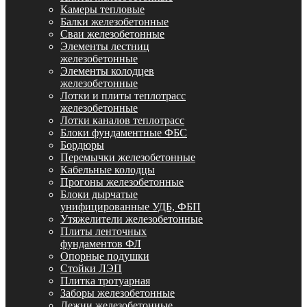
Камеры тепловые
Балки железобетонные
Сваи железобетонные
Элементы лестниц
железобетонные
Элементы колодцев
железобетонные
Лотки и плиты теплотрасс
железобетонные
Лотки каналов теплотрасс
Блоки фундаментные ФБС
Бордюры
Перемычки железобетонные
Кабельные колодцы
Прогоны железобетонные
Блоки дырчатые
унифицированные УДБ, ФБП
Утяжелители железобетонные
Плиты ленточных
фундаментов ФЛ
Опорные подушки
Стойки ЛЭП
Плитка тротуарная
Заборы железобетонные
Лежни железобетонные