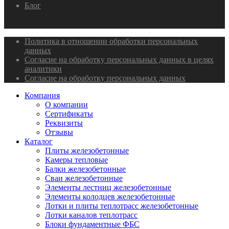
Блог
Политика в отношении обработки персональных
данных
Согласие на обработку персональных данных в целях
аналитики
Согласие на обработку персональных данных
Компания
О компании
Сертификаты
Реквизиты
Отзывы
Каталог
Плиты железобетонные
Камеры тепловые
Балки железобетонные
Сваи железобетонные
Элементы лестниц железобетонные
Элементы колодцев железобетонные
Лотки и плиты теплотрасс железобетонные
Лотки каналов теплотрасс
Блоки фундаментные ФБС