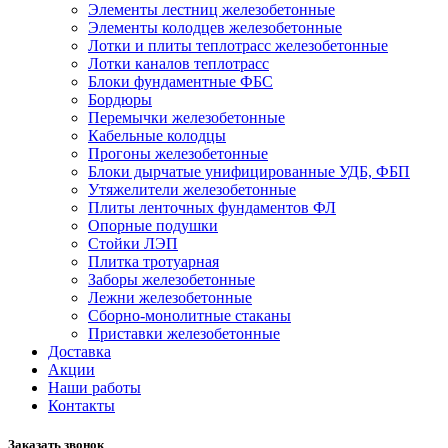
Элементы лестниц железобетонные
Элементы колодцев железобетонные
Лотки и плиты теплотрасс железобетонные
Лотки каналов теплотрасс
Блоки фундаментные ФБС
Бордюры
Перемычки железобетонные
Кабельные колодцы
Прогоны железобетонные
Блоки дырчатые унифицированные УДБ, ФБП
Утяжелители железобетонные
Плиты ленточных фундаментов ФЛ
Опорные подушки
Стойки ЛЭП
Плитка тротуарная
Заборы железобетонные
Лежни железобетонные
Сборно-монолитные стаканы
Приставки железобетонные
Доставка
Акции
Наши работы
Контакты
Заказать звонок