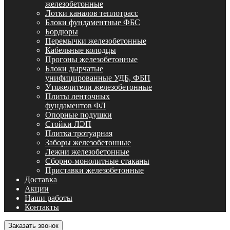
железобетонные
Лотки каналов теплотрасс
Блоки фундаментные ФБС
Бордюры
Перемычки железобетонные
Кабельные колодцы
Прогоны железобетонные
Блоки дырчатые
унифицированные УДБ, ФБП
Утяжелители железобетонные
Плиты ленточных
фундаментов ФЛ
Опорные подушки
Стойки ЛЭП
Плитка тротуарная
Заборы железобетонные
Лежни железобетонные
Сборно-монолитные стаканы
Приставки железобетонные
Доставка
Акции
Наши работы
Контакты
Заказать звонок