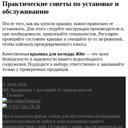
Практические советы по установке и
обслуживанию
После того, как вы купили крышку, важно правильно ее
установить. Для этого следуйте инструкции производителя и,
при необходимости, привлекайте специалистов. Регулярно
проверяйте состояние крышки и очищайте ее от загрязнений,
чтобы избежать преждевременного износа.
Качественная
крышка для колодца Жби
— это залог
безопасности и надежности вашего водоотводного
сооружения. Подходите к выбору ответственно и заказывайте
только у проверенных продавцов.
© 2018-2026
ЖБ Продукция с доставкой от производителя
г. Таганрог
lab-volga@mail.ru
+7 937-542-78-28
Мы используем файлы cookie для обеспечения необходимой
работоспособности сайта и персонализации вашего
взаимодействия с ним. Оставаясь с нами, вы соглашаетесь на