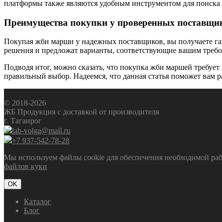
платформы также являются удобным инструментом для поиска и
Преимущества покупки у проверенных поставщи
Покупая жби марши у надежных поставщиков, вы получаете га
решения и предложат варианты, соответствующие вашим требо
Подводя итог, можно сказать, что покупка жби маршей требует
правильный выбор. Надеемся, что данная статья поможет вам р
© 2018-2026
ЖБ Продукция с доставкой от производителя
г. Таганрог
lab-volga@mail.ru
+7 937-542-78-28
Мы используем файлы cookie для обеспечения необходимой рабо
файлов куки
OK
Каталог
Блог