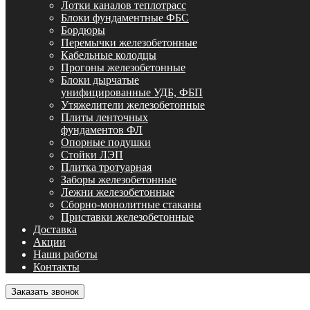
Лотки каналов теплотрасс
Блоки фундаментные ФБС
Бордюры
Перемычки железобетонные
Кабельные колодцы
Прогоны железобетонные
Блоки дырчатые
унифицированные УДБ, ФБП
Утяжелители железобетонные
Плиты ленточных
фундаментов ФЛ
Опорные подушки
Стойки ЛЭП
Плитка тротуарная
Заборы железобетонные
Лежни железобетонные
Сборно-монолитные стаканы
Приставки железобетонные
Доставка
Акции
Наши работы
Контакты
Заказать звонок