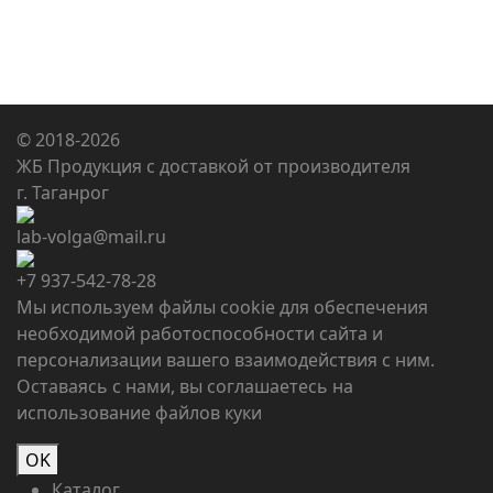
© 2018-2026
ЖБ Продукция с доставкой от производителя
г. Таганрог
lab-volga@mail.ru
+7 937-542-78-28
Мы используем файлы cookie для обеспечения
необходимой работоспособности сайта и
персонализации вашего взаимодействия с ним.
Оставаясь с нами, вы соглашаетесь на
использование
файлов куки
OK
Каталог