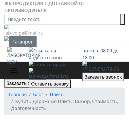
ЖБ ПРОДУКЦИЯ С ДОСТАВКОЙ ОТ
ПРОИЗВОДИТЕЛЯ
Поиск
lab-volga@mail.ru
Выберите язык
Таганрог
пн-пт: с 08.00 до
ЛАБОРАТОРИЯ
18.00
ЖБИ
+7 937-542-78-28
lab-volga@mail.ru
Заказать звонок
Заказать звонок
Оставить заявку
Главная
Блог
Плиты
Купить Дорожные Плиты: Выбор, Стоимость,
Долговечность