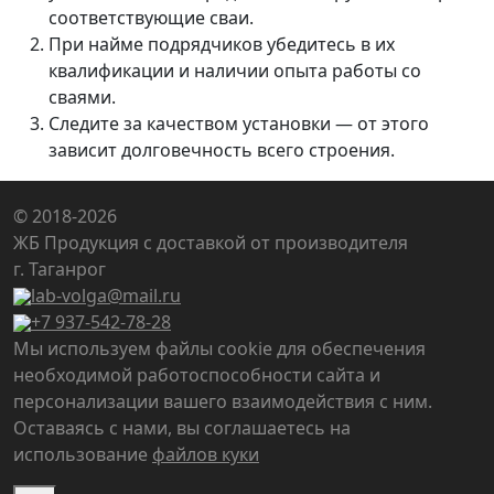
соответствующие сваи.
При найме подрядчиков убедитесь в их
квалификации и наличии опыта работы со
сваями.
Следите за качеством установки — от этого
зависит долговечность всего строения.
© 2018-2026
ЖБ Продукция с доставкой от производителя
г. Таганрог
lab-volga@mail.ru
+7 937-542-78-28
Мы используем файлы cookie для обеспечения
необходимой работоспособности сайта и
персонализации вашего взаимодействия с ним.
Оставаясь с нами, вы соглашаетесь на
использование
файлов куки