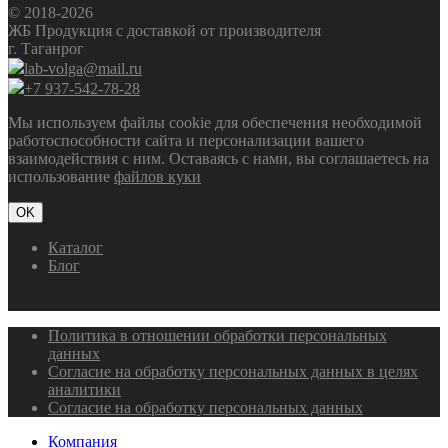
© 2018-2026
ЖБ Продукция с доставкой от производителя
г. Таганрог
lab-volga@mail.ru
+7 937-542-78-28
Мы используем файлы cookie для обеспечения необходимой
работоспособности сайта и персонализации вашего
взаимодействия с ним. Оставаясь с нами, вы соглашаетесь на
использование
файлов куки
OK
Каталог
Блог
Политика в отношении обработки персональных
данных
Согласие на обработку персональных данных в целях
аналитики
Согласие на обработку персональных данных
Компания