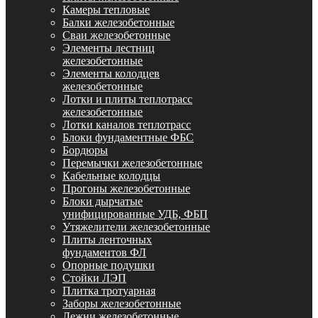
Камеры тепловые
Балки железобетонные
Сваи железобетонные
Элементы лестниц
железобетонные
Элементы колодцев
железобетонные
Лотки и плиты теплотрасс
железобетонные
Лотки каналов теплотрасс
Блоки фундаментные ФБС
Бордюры
Перемычки железобетонные
Кабельные колодцы
Прогоны железобетонные
Блоки дырчатые
унифицированные УДБ, ФБП
Утяжелители железобетонные
Плиты ленточных
фундаментов ФЛ
Опорные подушки
Стойки ЛЭП
Плитка тротуарная
Заборы железобетонные
Лежни железобетонные