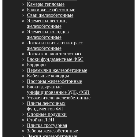
Камеры тепловые
Балки железобетонные
Сваи железобетонные
Элементы лестниц
железобетонные
Элементы колодцев
железобетонные
Лотки и плиты теплотрасс
железобетонные
Лотки каналов теплотрасс
Блоки фундаментные ФБС
Бордюры
Перемычки железобетонные
Кабельные колодцы
Прогоны железобетонные
Блоки дырчатые
унифицированные УДБ, ФБП
Утяжелители железобетонные
Плиты ленточных
фундаментов ФЛ
Опорные подушки
Стойки ЛЭП
Плитка тротуарная
Заборы железобетонные
Лежни железобетонные