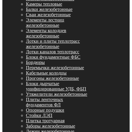
Камеры тепловые
Балки железобетонные
Сваи железобетонные
Элементы лестниц
железобетонные
Элементы колодцев
железобетонные
Лотки и плиты теплотрасс
железобетонные
Лотки каналов теплотрасс
Блоки фундаментные ФБС
Бордюры
Перемычки железобетонные
Кабельные колодцы
Прогоны железобетонные
Блоки дырчатые
унифицированные УДБ, ФБП
Утяжелители железобетонные
Плиты ленточных
фундаментов ФЛ
Опорные подушки
Стойки ЛЭП
Плитка тротуарная
Заборы железобетонные
Лежни железобетонные