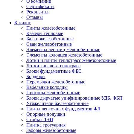
О компании
Сертификаты
Реквизиты
Отзывы
Каталог
Плиты железобетонные
Камеры тепловые
Балки железобетонные
Сваи железобетонные
Элементы лестниц железобетонные
Элементы колодцев железобетонные
Лотки и плиты теплотрасс железобетонные
Лотки каналов теплотрасс
Блоки фундаментные ФБС
Бордюры
Перемычки железобетонные
Кабельные колодцы
Прогоны железобетонные
Блоки дырчатые унифицированные УДБ, ФБП
Утяжелители железобетонные
Плиты ленточных фундаментов ФЛ
Опорные подушки
Стойки ЛЭП
Плитка тротуарная
Заборы железобетонные