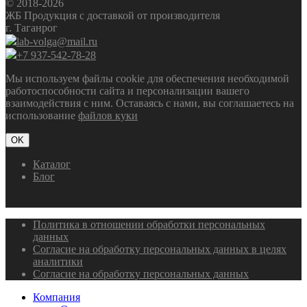
© 2018-2026
ЖБ Продукция с доставкой от производителя
г. Таганрог
lab-volga@mail.ru
+7 937-542-78-28
Мы используем файлы cookie для обеспечения необходимой
работоспособности сайта и персонализации вашего
взаимодействия с ним. Оставаясь с нами, вы соглашаетесь на
использование
файлов куки
OK
Каталог
Блог
Политика в отношении обработки персональных
данных
Согласие на обработку персональных данных в целях
аналитики
Согласие на обработку персональных данных
Компания