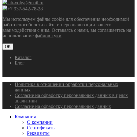
lab-volga@mail.ru
+7 937-542-78-28
Мы используем файлы cookie для обеспечения необходимой
работоспособности сайта и персонализации вашего
взаимодействия с ним. Оставаясь с нами, вы соглашаетесь на
использование
файлов куки
OK
Каталог
Блог
Политика в отношении обработки персональных
данных
Согласие на обработку персональных данных в целях
аналитики
Согласие на обработку персональных данных
Компания
О компании
Сертификаты
Реквизиты