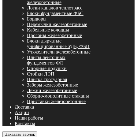
железобетонные
Лотки каналов теплотрасс
Блоки фундаментные ФБС
Бордюры
Перемычки железобетонные
Кабельные колодцы
Прогоны железобетонные
Блоки дырчатые
унифицированные УДБ, ФБП
Утяжелители железобетонные
Плиты ленточных
фундаментов ФЛ
Опорные подушки
Стойки ЛЭП
Плитка тротуарная
Заборы железобетонные
Лежни железобетонные
Сборно-монолитные стаканы
Приставки железобетонные
Доставка
Акции
Наши работы
Контакты
Заказать звонок