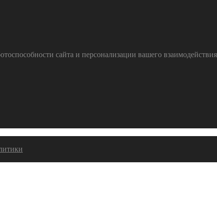
тоспособности сайта и персонализации вашего взаимодействия с
алитики