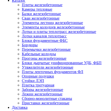
Каталог
Плиты железобетонные
Камеры тепловые
Балки железобетонные
Сваи железобетонные
Элементы лестниц железобетонные
Элементы колодцев железобетонные
Лотки и плиты теплотрасс железобетонные
Лотки каналов теплотрасс
Блоки фундаментные ФБС
Бордюры
Перемычки железобетонные
Кабельные колодцы
Прогоны железобетонные
Блоки дырчатые унифицированные УДБ, ФБП
Утяжелители железобетонные
Плиты ленточных фундаментов ФЛ
Опорные подушки
Стойки ЛЭП
Плитка тротуарная
Заборы железобетонные
Лежни железобетонные
Сборно-монолитные стаканы
Приставки железобетонные
Доставка