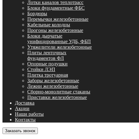
Лотки каналов теплотрасс
Блоки фундаментные ФБС
Бордюры
Перемычки железобетонные
Кабельные колодцы
Прогоны железобетонные
Блоки дырчатые
унифицированные УДБ, ФБП
Утяжелители железобетонные
Плиты ленточных
фундаментов ФЛ
Опорные подушки
Стойки ЛЭП
Плитка тротуарная
Заборы железобетонные
Лежни железобетонные
Сборно-монолитные стаканы
Приставки железобетонные
Доставка
Акции
Наши работы
Контакты
Заказать звонок