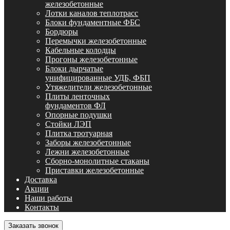
железобетонные
Лотки каналов теплотрасс
Блоки фундаментные ФБС
Бордюры
Перемычки железобетонные
Кабельные колодцы
Прогоны железобетонные
Блоки дырчатые
унифицированные УДБ, ФБП
Утяжелители железобетонные
Плиты ленточных
фундаментов ФЛ
Опорные подушки
Стойки ЛЭП
Плитка тротуарная
Заборы железобетонные
Лежни железобетонные
Сборно-монолитные стаканы
Приставки железобетонные
Доставка
Акции
Наши работы
Контакты
Заказать звонок