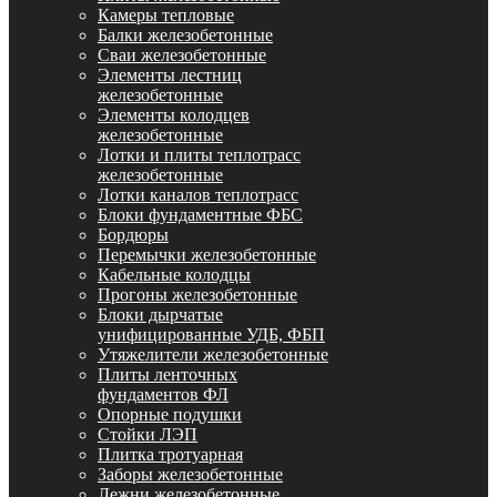
Камеры тепловые
Балки железобетонные
Сваи железобетонные
Элементы лестниц
железобетонные
Элементы колодцев
железобетонные
Лотки и плиты теплотрасс
железобетонные
Лотки каналов теплотрасс
Блоки фундаментные ФБС
Бордюры
Перемычки железобетонные
Кабельные колодцы
Прогоны железобетонные
Блоки дырчатые
унифицированные УДБ, ФБП
Утяжелители железобетонные
Плиты ленточных
фундаментов ФЛ
Опорные подушки
Стойки ЛЭП
Плитка тротуарная
Заборы железобетонные
Лежни железобетонные