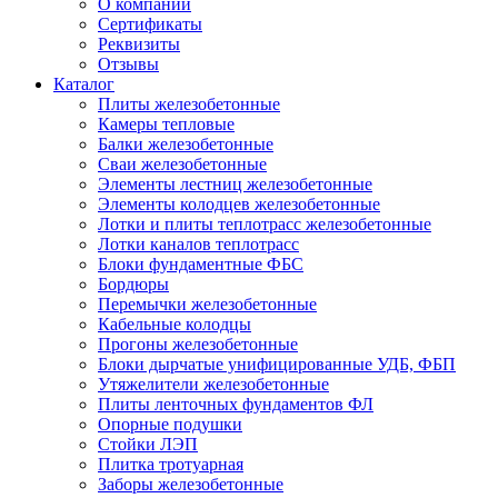
О компании
Сертификаты
Реквизиты
Отзывы
Каталог
Плиты железобетонные
Камеры тепловые
Балки железобетонные
Сваи железобетонные
Элементы лестниц железобетонные
Элементы колодцев железобетонные
Лотки и плиты теплотрасс железобетонные
Лотки каналов теплотрасс
Блоки фундаментные ФБС
Бордюры
Перемычки железобетонные
Кабельные колодцы
Прогоны железобетонные
Блоки дырчатые унифицированные УДБ, ФБП
Утяжелители железобетонные
Плиты ленточных фундаментов ФЛ
Опорные подушки
Стойки ЛЭП
Плитка тротуарная
Заборы железобетонные