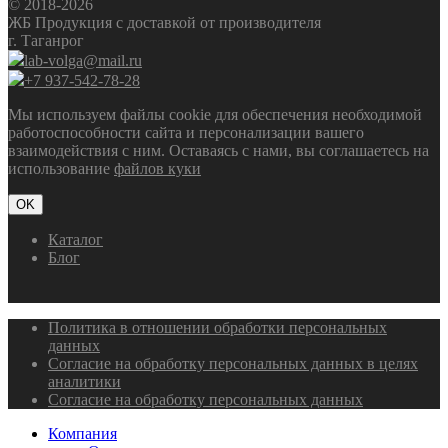
© 2018-2026
ЖБ Продукция с доставкой от производителя
г. Таганрог
lab-volga@mail.ru
+7 937-542-78-28
Мы используем файлы cookie для обеспечения необходимой
работоспособности сайта и персонализации вашего
взаимодействия с ним. Оставаясь с нами, вы соглашаетесь на
использование
файлов куки
OK
Каталог
Блог
Политика в отношении обработки персональных
данных
Согласие на обработку персональных данных в целях
аналитики
Согласие на обработку персональных данных
Компания