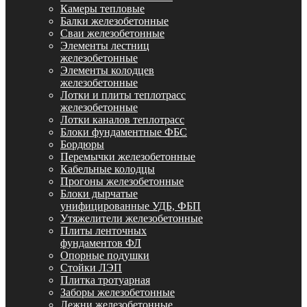
Камеры тепловые
Балки железобетонные
Сваи железобетонные
Элементы лестниц
железобетонные
Элементы колодцев
железобетонные
Лотки и плиты теплотрасс
железобетонные
Лотки каналов теплотрасс
Блоки фундаментные ФБС
Бордюры
Перемычки железобетонные
Кабельные колодцы
Прогоны железобетонные
Блоки дырчатые
унифицированные УДБ, ФБП
Утяжелители железобетонные
Плиты ленточных
фундаментов ФЛ
Опорные подушки
Стойки ЛЭП
Плитка тротуарная
Заборы железобетонные
Лежни железобетонные