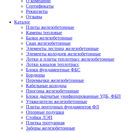
О компании
Сертификаты
Реквизиты
Отзывы
Каталог
Плиты железобетонные
Камеры тепловые
Балки железобетонные
Сваи железобетонные
Элементы лестниц железобетонные
Элементы колодцев железобетонные
Лотки и плиты теплотрасс железобетонные
Лотки каналов теплотрасс
Блоки фундаментные ФБС
Бордюры
Перемычки железобетонные
Кабельные колодцы
Прогоны железобетонные
Блоки дырчатые унифицированные УДБ, ФБП
Утяжелители железобетонные
Плиты ленточных фундаментов ФЛ
Опорные подушки
Стойки ЛЭП
Плитка тротуарная
Заборы железобетонные