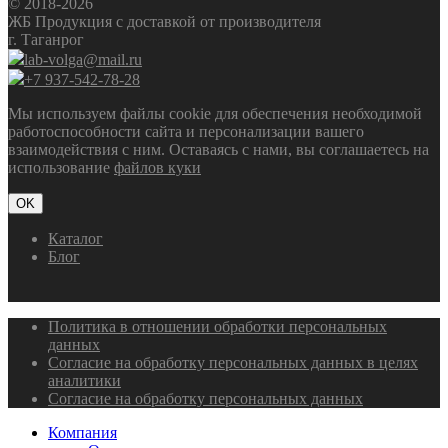
© 2018-2026
ЖБ Продукция с доставкой от производителя
г. Таганрог
lab-volga@mail.ru
+7 937-542-78-28
Мы используем файлы cookie для обеспечения необходимой
работоспособности сайта и персонализации вашего
взаимодействия с ним. Оставаясь с нами, вы соглашаетесь на
использование
файлов куки
OK
Каталог
Блог
Политика в отношении обработки персональных
данных
Согласие на обработку персональных данных в целях
аналитики
Согласие на обработку персональных данных
Компания