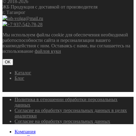
© 2018-2026
ЖБ Продукция с доставкой от производителя
г. Таганрог
lab-volga@mail.ru
+7 937-542-78-28
Мы используем файлы cookie для обеспечения необходимой
работоспособности сайта и персонализации вашего
взаимодействия с ним. Оставаясь с нами, вы соглашаетесь на
использование
файлов куки
OK
Каталог
Блог
Политика в отношении обработки персональных
данных
Согласие на обработку персональных данных в целях
аналитики
Согласие на обработку персональных данных
Компания