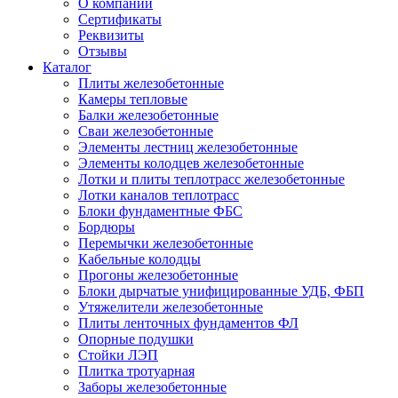
О компании
Сертификаты
Реквизиты
Отзывы
Каталог
Плиты железобетонные
Камеры тепловые
Балки железобетонные
Сваи железобетонные
Элементы лестниц железобетонные
Элементы колодцев железобетонные
Лотки и плиты теплотрасс железобетонные
Лотки каналов теплотрасс
Блоки фундаментные ФБС
Бордюры
Перемычки железобетонные
Кабельные колодцы
Прогоны железобетонные
Блоки дырчатые унифицированные УДБ, ФБП
Утяжелители железобетонные
Плиты ленточных фундаментов ФЛ
Опорные подушки
Стойки ЛЭП
Плитка тротуарная
Заборы железобетонные