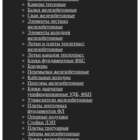
Камеры тепловые
Балки железобетонные
Сваи железобетонные
Элементы лестниц
железобетонные
Элементы колодцев
железобетонные
Лотки и плиты теплотрасс
железобетонные
Лотки каналов теплотрасс
Блоки фундаментные ФБС
Бордюры
Перемычки железобетонные
Кабельные колодцы
Прогоны железобетонные
Блоки дырчатые
унифицированные УДБ, ФБП
Утяжелители железобетонные
Плиты ленточных
фундаментов ФЛ
Опорные подушки
Стойки ЛЭП
Плитка тротуарная
Заборы железобетонные
Лежни железобетонные