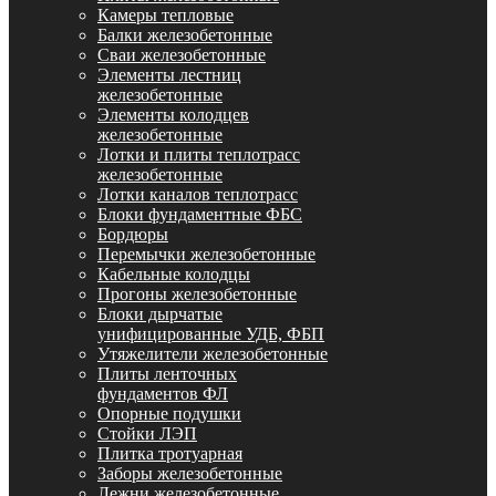
Камеры тепловые
Балки железобетонные
Сваи железобетонные
Элементы лестниц
железобетонные
Элементы колодцев
железобетонные
Лотки и плиты теплотрасс
железобетонные
Лотки каналов теплотрасс
Блоки фундаментные ФБС
Бордюры
Перемычки железобетонные
Кабельные колодцы
Прогоны железобетонные
Блоки дырчатые
унифицированные УДБ, ФБП
Утяжелители железобетонные
Плиты ленточных
фундаментов ФЛ
Опорные подушки
Стойки ЛЭП
Плитка тротуарная
Заборы железобетонные
Лежни железобетонные