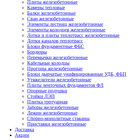
Плиты железобетонные
Камеры тепловые
Балки железобетонные
Сваи железобетонные
Элементы лестниц железобетонные
Элементы колодцев железобетонные
Лотки и плиты теплотрасс железобетонные
Лотки каналов теплотрасс
Блоки фундаментные ФБС
Бордюры
Перемычки железобетонные
Кабельные колодцы
Прогоны железобетонные
Блоки дырчатые унифицированные УДБ, ФБП
Утяжелители железобетонные
Плиты ленточных фундаментов ФЛ
Опорные подушки
Стойки ЛЭП
Плитка тротуарная
Заборы железобетонные
Лежни железобетонные
Сборно-монолитные стаканы
Приставки железобетонные
Доставка
Акции