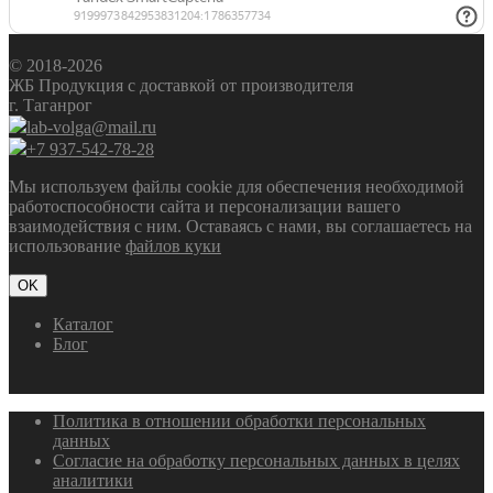
© 2018-2026
ЖБ Продукция с доставкой от производителя
г. Таганрог
lab-volga@mail.ru
+7 937-542-78-28
Мы используем файлы cookie для обеспечения необходимой
работоспособности сайта и персонализации вашего
взаимодействия с ним. Оставаясь с нами, вы соглашаетесь на
использование
файлов куки
OK
Каталог
Блог
Политика в отношении обработки персональных
данных
Согласие на обработку персональных данных в целях
аналитики