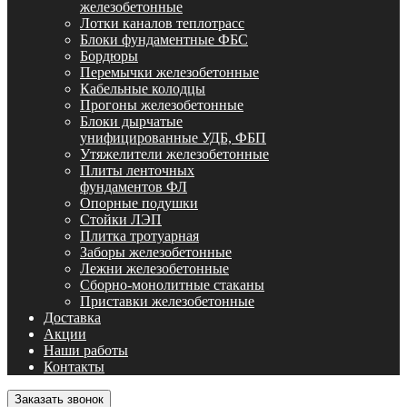
железобетонные
Лотки каналов теплотрасс
Блоки фундаментные ФБС
Бордюры
Перемычки железобетонные
Кабельные колодцы
Прогоны железобетонные
Блоки дырчатые
унифицированные УДБ, ФБП
Утяжелители железобетонные
Плиты ленточных
фундаментов ФЛ
Опорные подушки
Стойки ЛЭП
Плитка тротуарная
Заборы железобетонные
Лежни железобетонные
Сборно-монолитные стаканы
Приставки железобетонные
Доставка
Акции
Наши работы
Контакты
Заказать звонок