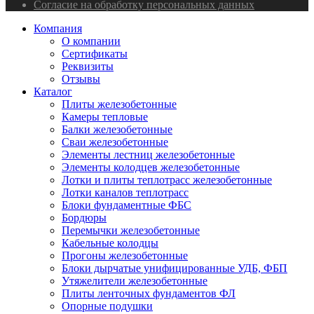
Согласие на обработку персональных данных
Компания
О компании
Сертификаты
Реквизиты
Отзывы
Каталог
Плиты железобетонные
Камеры тепловые
Балки железобетонные
Сваи железобетонные
Элементы лестниц железобетонные
Элементы колодцев железобетонные
Лотки и плиты теплотрасс железобетонные
Лотки каналов теплотрасс
Блоки фундаментные ФБС
Бордюры
Перемычки железобетонные
Кабельные колодцы
Прогоны железобетонные
Блоки дырчатые унифицированные УДБ, ФБП
Утяжелители железобетонные
Плиты ленточных фундаментов ФЛ
Опорные подушки