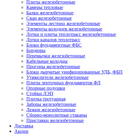
Плиты железобетонные
Камеры тепловые
Балки железобетонные
Сваи железобетонные
Элементы лестниц железобетонные
Элементы колодцев железобетонные
Лотки и плиты теплотрасс железобетонные
Лотки каналов теплотрасс
Блоки фундаментные ФБС
Бордюры
Перемычки железобетонные
Кабельные колодцы
Прогоны железобетонные
Блоки дырчатые унифицированные УДБ, ФБП
Утяжелители железобетонные
Плиты ленточных фундаментов ФЛ
Опорные подушки
Стойки ЛЭП
Плитка тротуарная
Заборы железобетонные
Лежни железобетонные
Сборно-монолитные стаканы
Приставки железобетонные
Доставка
Акции