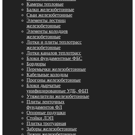
Камеры тепловые
Балки железобетонные
Сваи железобетонные
Элементы лестниц
железобетонные
Элементы колодцев
железобетонные
Лотки и плиты теплотрасс
железобетонные
Лотки каналов теплотрасс
Блоки фундаментные ФБС
Бордюры
Перемычки железобетонные
Кабельные колодцы
Прогоны железобетонные
Блоки дырчатые
унифицированные УДБ, ФБП
Утяжелители железобетонные
Плиты ленточных
фундаментов ФЛ
Опорные подушки
Стойки ЛЭП
Плитка тротуарная
Заборы железобетонные
Лежни железобетонные