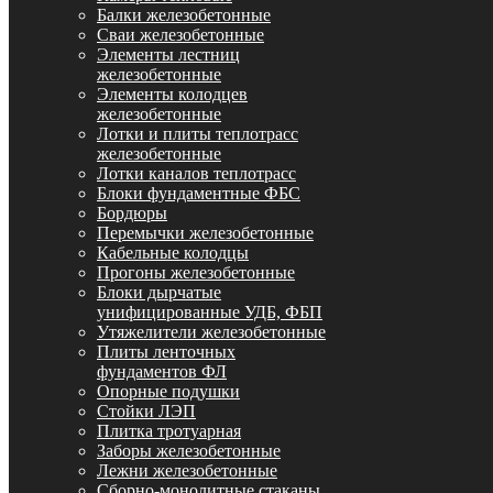
Балки железобетонные
Сваи железобетонные
Элементы лестниц
железобетонные
Элементы колодцев
железобетонные
Лотки и плиты теплотрасс
железобетонные
Лотки каналов теплотрасс
Блоки фундаментные ФБС
Бордюры
Перемычки железобетонные
Кабельные колодцы
Прогоны железобетонные
Блоки дырчатые
унифицированные УДБ, ФБП
Утяжелители железобетонные
Плиты ленточных
фундаментов ФЛ
Опорные подушки
Стойки ЛЭП
Плитка тротуарная
Заборы железобетонные
Лежни железобетонные
Сборно-монолитные стаканы