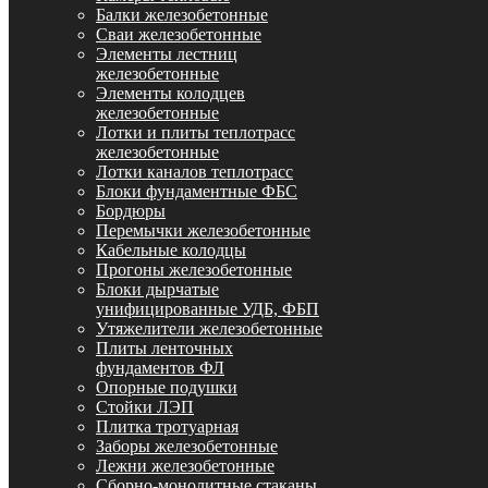
Балки железобетонные
Сваи железобетонные
Элементы лестниц
железобетонные
Элементы колодцев
железобетонные
Лотки и плиты теплотрасс
железобетонные
Лотки каналов теплотрасс
Блоки фундаментные ФБС
Бордюры
Перемычки железобетонные
Кабельные колодцы
Прогоны железобетонные
Блоки дырчатые
унифицированные УДБ, ФБП
Утяжелители железобетонные
Плиты ленточных
фундаментов ФЛ
Опорные подушки
Стойки ЛЭП
Плитка тротуарная
Заборы железобетонные
Лежни железобетонные
Сборно-монолитные стаканы