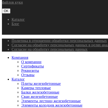
файлов куки
OK
Каталог
Блог
Политика в отношении обработки персональных данных
Согласие на обработку персональных данных в целях ан
Согласие на обработку персональных данных
Компания
О компании
Сертификаты
Реквизиты
Отзывы
Каталог
Плиты железобетонные
Камеры тепловые
Балки железобетонные
Сваи железобетонные
Элементы лестниц железобетонные
Элементы колодцев железобетонные