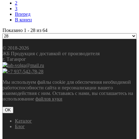
2
3
Вперед
В конец
Показано 1 - 28 из 64
© 2018-2026
ЖБ Продукция с доставкой от производителя
г. Таганрог
lab-volga@mail.ru
+7 937-542-78-28
Мы используем файлы cookie для обеспечения необходимой
работоспособности сайта и персонализации вашего
взаимодействия с ним. Оставаясь с нами, вы соглашаетесь на
использование
файлов куки
OK
Каталог
Блог