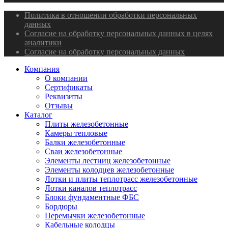
Политика в отношении обработки персональных
данных
Согласие на обработку персональных данных в целях
аналитики
Согласие на обработку персональных данных
Компания
О компании
Сертификаты
Реквизиты
Отзывы
Каталог
Плиты железобетонные
Камеры тепловые
Балки железобетонные
Сваи железобетонные
Элементы лестниц железобетонные
Элементы колодцев железобетонные
Лотки и плиты теплотрасс железобетонные
Лотки каналов теплотрасс
Блоки фундаментные ФБС
Бордюры
Перемычки железобетонные
Кабельные колодцы