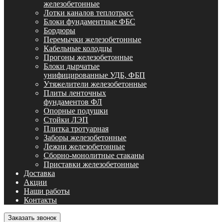
железобетонные
Лотки каналов теплотрасс
Блоки фундаментные ФБС
Бордюры
Перемычки железобетонные
Кабельные колодцы
Прогоны железобетонные
Блоки дырчатые
унифицированные УДБ, ФБП
Утяжелители железобетонные
Плиты ленточных
фундаментов ФЛ
Опорные подушки
Стойки ЛЭП
Плитка тротуарная
Заборы железобетонные
Лежни железобетонные
Сборно-монолитные стаканы
Приставки железобетонные
Доставка
Акции
Наши работы
Контакты
Заказать звонок