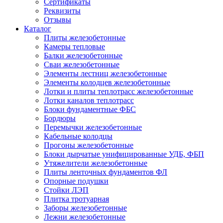
Сертификаты
Реквизиты
Отзывы
Каталог
Плиты железобетонные
Камеры тепловые
Балки железобетонные
Сваи железобетонные
Элементы лестниц железобетонные
Элементы колодцев железобетонные
Лотки и плиты теплотрасс железобетонные
Лотки каналов теплотрасс
Блоки фундаментные ФБС
Бордюры
Перемычки железобетонные
Кабельные колодцы
Прогоны железобетонные
Блоки дырчатые унифицированные УДБ, ФБП
Утяжелители железобетонные
Плиты ленточных фундаментов ФЛ
Опорные подушки
Стойки ЛЭП
Плитка тротуарная
Заборы железобетонные
Лежни железобетонные