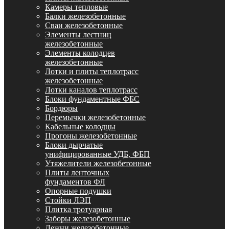
Камеры тепловые
Балки железобетонные
Сваи железобетонные
Элементы лестниц
железобетонные
Элементы колодцев
железобетонные
Лотки и плиты теплотрасс
железобетонные
Лотки каналов теплотрасс
Блоки фундаментные ФБС
Бордюры
Перемычки железобетонные
Кабельные колодцы
Прогоны железобетонные
Блоки дырчатые
унифицированные УДБ, ФБП
Утяжелители железобетонные
Плиты ленточных
фундаментов ФЛ
Опорные подушки
Стойки ЛЭП
Плитка тротуарная
Заборы железобетонные
Лежни железобетонные