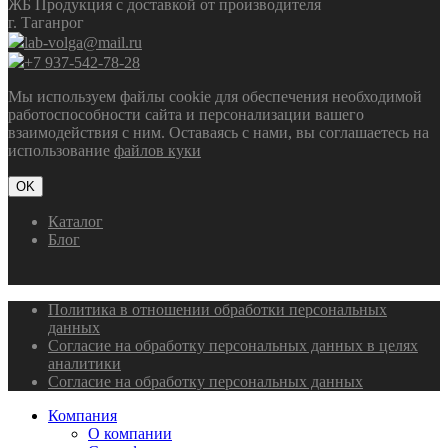
ЖБ Продукция с доставкой от производителя
г. Таганрог
lab-volga@mail.ru
+7 937-542-78-28
Мы используем файлы cookie для обеспечения необходимой
работоспособности сайта и персонализации вашего
взаимодействия с ним. Оставаясь с нами, вы соглашаетесь на
использование
файлов куки
OK
Каталог
Блог
Политика в отношении обработки персональных
данных
Согласие на обработку персональных данных в целях
аналитики
Согласие на обработку персональных данных
Компания
О компании