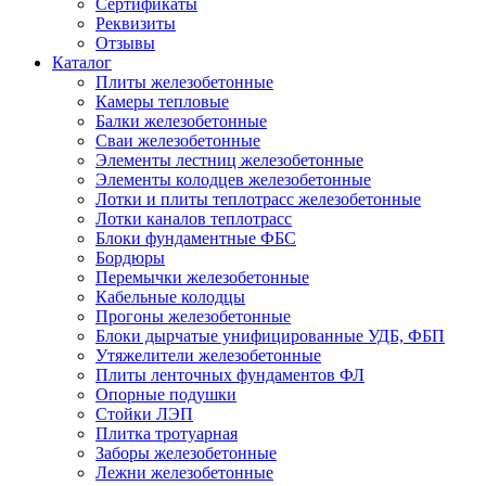
Сертификаты
Реквизиты
Отзывы
Каталог
Плиты железобетонные
Камеры тепловые
Балки железобетонные
Сваи железобетонные
Элементы лестниц железобетонные
Элементы колодцев железобетонные
Лотки и плиты теплотрасс железобетонные
Лотки каналов теплотрасс
Блоки фундаментные ФБС
Бордюры
Перемычки железобетонные
Кабельные колодцы
Прогоны железобетонные
Блоки дырчатые унифицированные УДБ, ФБП
Утяжелители железобетонные
Плиты ленточных фундаментов ФЛ
Опорные подушки
Стойки ЛЭП
Плитка тротуарная
Заборы железобетонные
Лежни железобетонные