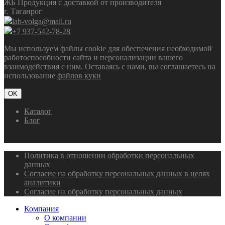
ЖБ Продукция с доставкой от производителя
г. Таганрог
lab-volga@mail.ru
+7 937-542-78-28
Мы используем файлы cookie для обеспечения необходимой
работоспособности сайта и персонализации вашего
взаимодействия с ним. Оставаясь с нами, вы соглашаетесь на
использование
файлов куки
OK
Каталог
Блог
Политика в отношении обработки персональных
данных
Согласие на обработку персональных данных в целях
аналитики
Согласие на обработку персональных данных
Компания
О компании