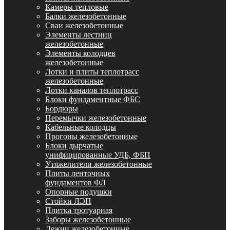
Камеры тепловые
Балки железобетонные
Сваи железобетонные
Элементы лестниц
железобетонные
Элементы колодцев
железобетонные
Лотки и плиты теплотрасс
железобетонные
Лотки каналов теплотрасс
Блоки фундаментные ФБС
Бордюры
Перемычки железобетонные
Кабельные колодцы
Прогоны железобетонные
Блоки дырчатые
унифицированные УДБ, ФБП
Утяжелители железобетонные
Плиты ленточных
фундаментов ФЛ
Опорные подушки
Стойки ЛЭП
Плитка тротуарная
Заборы железобетонные
Лежни железобетонные