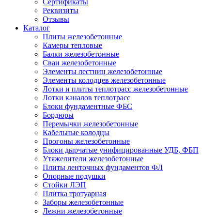
Сертификаты
Реквизиты
Отзывы
Каталог
Плиты железобетонные
Камеры тепловые
Балки железобетонные
Сваи железобетонные
Элементы лестниц железобетонные
Элементы колодцев железобетонные
Лотки и плиты теплотрасс железобетонные
Лотки каналов теплотрасс
Блоки фундаментные ФБС
Бордюры
Перемычки железобетонные
Кабельные колодцы
Прогоны железобетонные
Блоки дырчатые унифицированные УДБ, ФБП
Утяжелители железобетонные
Плиты ленточных фундаментов ФЛ
Опорные подушки
Стойки ЛЭП
Плитка тротуарная
Заборы железобетонные
Лежни железобетонные