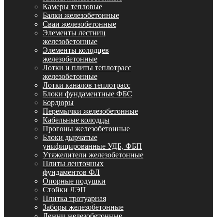
Камеры тепловые
Балки железобетонные
Сваи железобетонные
Элементы лестниц
железобетонные
Элементы колодцев
железобетонные
Лотки и плиты теплотрасс
железобетонные
Лотки каналов теплотрасс
Блоки фундаментные ФБС
Бордюры
Перемычки железобетонные
Кабельные колодцы
Прогоны железобетонные
Блоки дырчатые
унифицированные УДБ, ФБП
Утяжелители железобетонные
Плиты ленточных
фундаментов ФЛ
Опорные подушки
Стойки ЛЭП
Плитка тротуарная
Заборы железобетонные
Лежни железобетонные