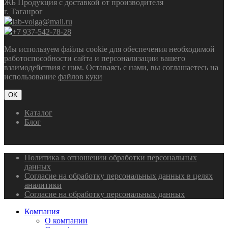
ЖБ Продукция с доставкой от производителя
г. Таганрог
lab-volga@mail.ru
+7 937-542-78-28
Мы используем файлы cookie для обеспечения необходимой
работоспособности сайта и персонализации вашего
взаимодействия с ним. Оставаясь с нами, вы соглашаетесь на
использование
файлов куки
OK
Каталог
Блог
Политика в отношении обработки персональных
данных
Согласие на обработку персональных данных в целях
аналитики
Согласие на обработку персональных данных
Компания
О компании