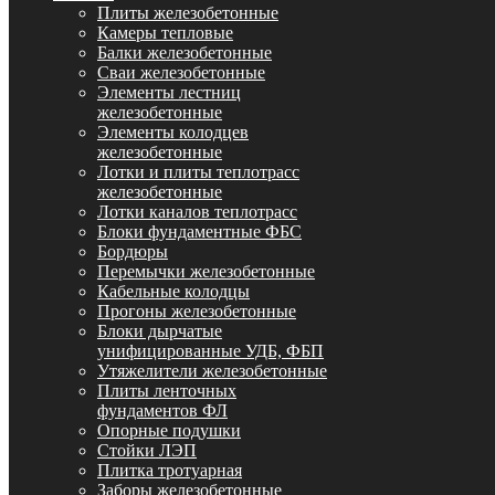
Плиты железобетонные
Камеры тепловые
Балки железобетонные
Сваи железобетонные
Элементы лестниц
железобетонные
Элементы колодцев
железобетонные
Лотки и плиты теплотрасс
железобетонные
Лотки каналов теплотрасс
Блоки фундаментные ФБС
Бордюры
Перемычки железобетонные
Кабельные колодцы
Прогоны железобетонные
Блоки дырчатые
унифицированные УДБ, ФБП
Утяжелители железобетонные
Плиты ленточных
фундаментов ФЛ
Опорные подушки
Стойки ЛЭП
Плитка тротуарная
Заборы железобетонные