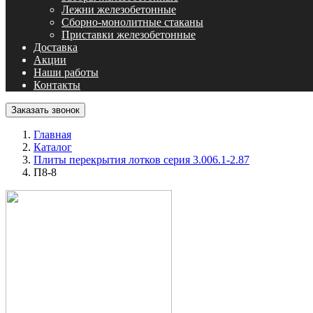
Лежни железобетонные
Сборно-монолитные стаканы
Приставки железобетонные
Доставка
Акции
Наши работы
Контакты
Заказать звонок
Главная
Каталог
Плиты перекрытия лотков серия 3.006.1-2.87
П8-8