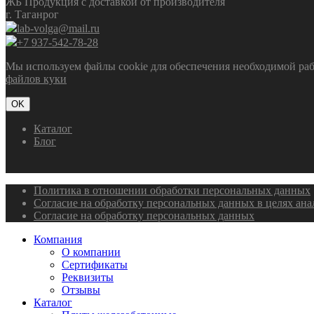
ЖБ Продукция с доставкой от производителя
г. Таганрог
lab-volga@mail.ru
+7 937-542-78-28
Мы используем файлы cookie для обеспечения необходимой рабо
файлов куки
OK
Каталог
Блог
Политика в отношении обработки персональных данных
Согласие на обработку персональных данных в целях ан
Согласие на обработку персональных данных
Компания
О компании
Сертификаты
Реквизиты
Отзывы
Каталог