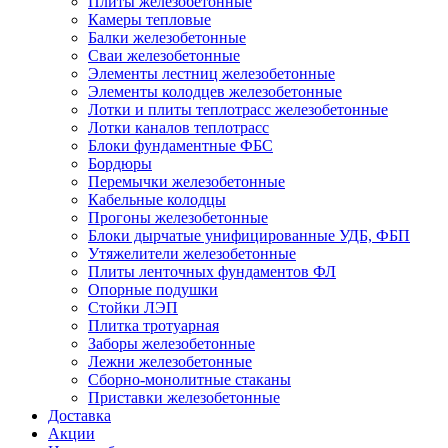
Плиты железобетонные
Камеры тепловые
Балки железобетонные
Сваи железобетонные
Элементы лестниц железобетонные
Элементы колодцев железобетонные
Лотки и плиты теплотрасс железобетонные
Лотки каналов теплотрасс
Блоки фундаментные ФБС
Бордюры
Перемычки железобетонные
Кабельные колодцы
Прогоны железобетонные
Блоки дырчатые унифицированные УДБ, ФБП
Утяжелители железобетонные
Плиты ленточных фундаментов ФЛ
Опорные подушки
Стойки ЛЭП
Плитка тротуарная
Заборы железобетонные
Лежни железобетонные
Сборно-монолитные стаканы
Приставки железобетонные
Доставка
Акции