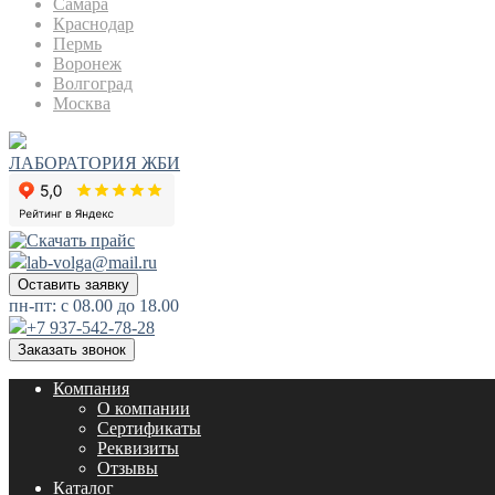
Самара
Краснодар
Пермь
Воронеж
Волгоград
Москва
ЛАБОРАТОРИЯ ЖБИ
lab-volga@mail.ru
Оставить заявку
пн-пт: с 08.00 до 18.00
+7 937-542-78-28
Заказать звонок
Компания
О компании
Сертификаты
Реквизиты
Отзывы
Каталог