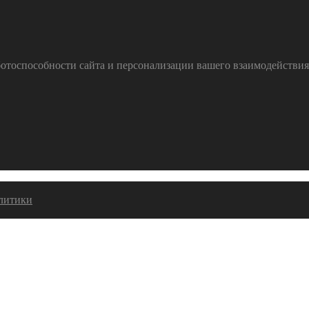
тоспособности сайта и персонализации вашего взаимодействия с
алитики