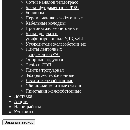
Лотки каналов теплотрасс
Блоки фундаментные ФБС
Бордюры
Перемычки железобетонные
Кабельные колодцы
Прогоны железобетонные
Блоки дырчатые
унифицированные УДБ, ФБП
Утяжелители железобетонные
Плиты ленточных
фундаментов ФЛ
Опорные подушки
Стойки ЛЭП
Плитка тротуарная
Заборы железобетонные
Лежни железобетонные
Сборно-монолитные стаканы
Приставки железобетонные
Доставка
Акции
Наши работы
Контакты
Заказать звонок