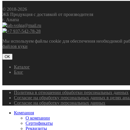
© 2018-2026
ЖБ Продукция с доставкой от производителя
г. Анапа
lab-volga@mail.ru
+7 937-542-78-28
Мы используем файлы cookie для обеспечения необходимой рабо
файлов куки
OK
Каталог
Блог
Политика в отношении обработки персональных данных
Согласие на обработку персональных данных в целях ан
Согласие на обработку персональных данных
Компания
О компании
Сертификаты
Реквизиты