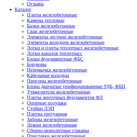
Отзывы
Каталог
Плиты железобетонные
Камеры тепловые
Балки железобетонные
Сваи железобетонные
Элементы лестниц железобетонные
Элементы колодцев железобетонные
Лотки и плиты теплотрасс железобетонные
Лотки каналов теплотрасс
Блоки фундаментные ФБС
Бордюры
Перемычки железобетонные
Кабельные колодцы
Прогоны железобетонные
Блоки дырчатые унифицированные УДБ, ФБП
Утяжелители железобетонные
Плиты ленточных фундаментов ФЛ
Опорные подушки
Стойки ЛЭП
Плитка тротуарная
Заборы железобетонные
Лежни железобетонные
Сборно-монолитные стаканы
Приставки железобетонные