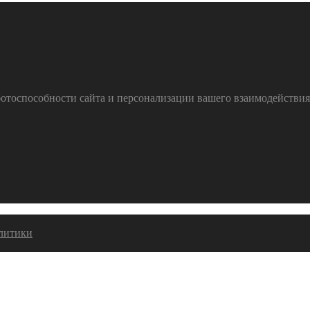
тоспособности сайта и персонализации вашего взаимодействия с
алитики