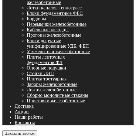
железобетонные
Лотки каналов теплотрасс
Блоки фундаментные ФБС
Бордюры
Перемычки железобетонные
Кабельные колодцы
Прогоны железобетонные
Блоки дырчатые
унифицированные УДБ, ФБП
Утяжелители железобетонные
Плиты ленточных
фундаментов ФЛ
Опорные подушки
Стойки ЛЭП
Плитка тротуарная
Заборы железобетонные
Лежни железобетонные
Сборно-монолитные стаканы
Приставки железобетонные
Доставка
Акции
Наши работы
Контакты
Заказать звонок