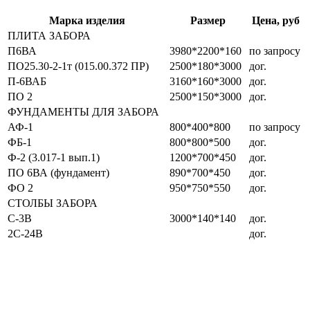
Марка изделия
Размер
Цена, руб
ПЛИТА ЗАБОРА
П6ВА
3980*2200*160
по запросу
ПО25.30-2-1т (015.00.372 ПР)
2500*180*3000
дог.
П-6ВАБ
3160*160*3000
дог.
ПО 2
2500*150*3000
дог.
ФУНДАМЕНТЫ ДЛЯ ЗАБОРА
АФ-1
800*400*800
по запросу
ФБ-1
800*800*500
дог.
Ф-2 (3.017-1 вып.1)
1200*700*450
дог.
ПО 6ВА (фундамент)
890*700*450
дог.
ФО 2
950*750*550
дог.
СТОЛБЫ ЗАБОРА
С-3В
3000*140*140
дог.
2С-24В
дог.