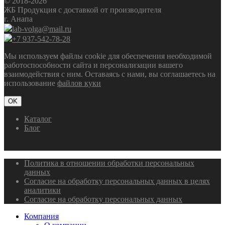
© 2018-2026
ЖБ Продукция с доставкой от производителя
г. Анапа
lab-volga@mail.ru
+7 937-542-78-28
Мы используем файлы cookie для обеспечения необходимой
работоспособности сайта и персонализации вашего
взаимодействия с ним. Оставаясь с нами, вы соглашаетесь на
использование
файлов куки
OK
Каталог
Блог
Политика в отношении обработки персональных
данных
Согласие на обработку персональных данных в целях
аналитики
Согласие на обработку персональных данных
Компания