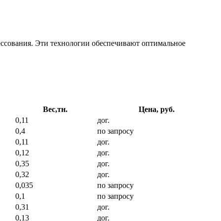
ессования. Эти технологии обеспечивают оптимальное
Вес,тн.
Цена, руб.
0,11
дог.
0,4
по запросу
0,11
дог.
0,12
дог.
0,35
дог.
0,32
дог.
0,035
по запросу
0,1
по запросу
0,31
дог.
0,13
дог.