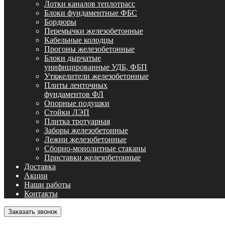
Лотки каналов теплотрасс
Блоки фундаментные ФБС
Бордюры
Перемычки железобетонные
Кабельные колодцы
Прогоны железобетонные
Блоки дырчатые
унифицированные УДБ, ФБП
Утяжелители железобетонные
Плиты ленточных
фундаментов ФЛ
Опорные подушки
Стойки ЛЭП
Плитка тротуарная
Заборы железобетонные
Лежни железобетонные
Сборно-монолитные стаканы
Приставки железобетонные
Доставка
Акции
Наши работы
Контакты
Заказать звонок