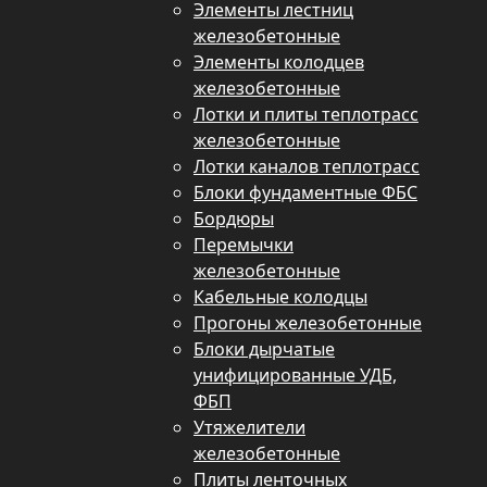
Элементы лестниц
железобетонные
Элементы колодцев
железобетонные
Лотки и плиты теплотрасс
железобетонные
Лотки каналов теплотрасс
Блоки фундаментные ФБС
Бордюры
Перемычки
железобетонные
Кабельные колодцы
Прогоны железобетонные
Блоки дырчатые
унифицированные УДБ,
ФБП
Утяжелители
железобетонные
Плиты ленточных