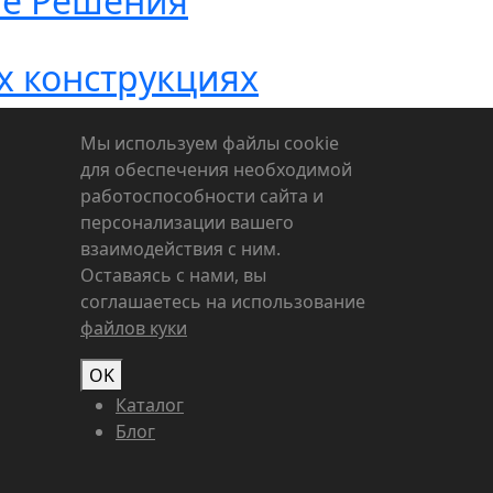
ые Решения
х конструкциях
Мы используем файлы cookie
для обеспечения необходимой
работоспособности сайта и
персонализации вашего
взаимодействия с ним.
Оставаясь с нами, вы
соглашаетесь на использование
файлов куки
OK
Каталог
Блог