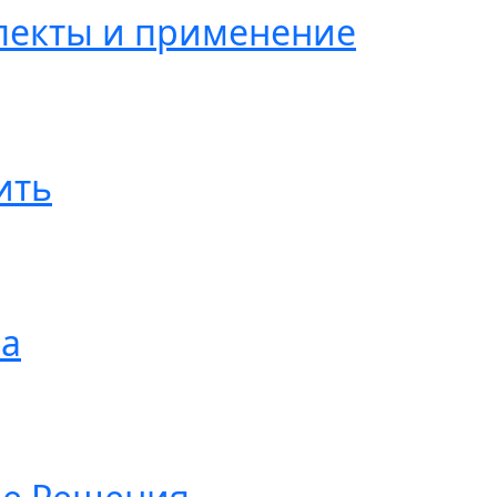
пекты и применение
ить
ва