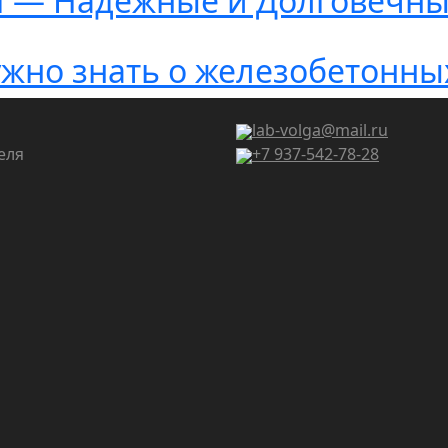
И — Надежные и Долговечн
жно знать о железобетонны
lab-volga@mail.ru
еля
+7 937-542-78-28