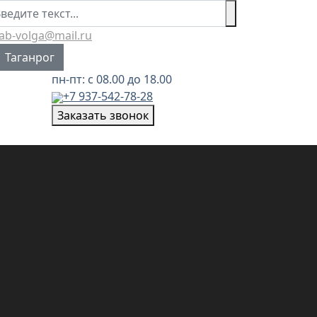
иск
lab-volga@mail.ru
берите язык
Таганрог
пн-пт: с 08.00 до 18.00
+7 937-542-78-28
Заказать звонок