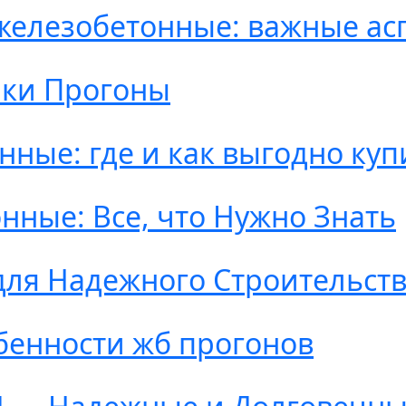
железобетонные: важные ас
лки Прогоны
ные: где и как выгодно куп
ные: Все, что Нужно Знать
для Надежного Строительст
бенности жб прогонов