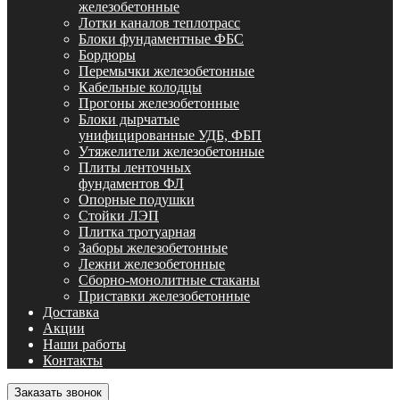
железобетонные
Лотки каналов теплотрасс
Блоки фундаментные ФБС
Бордюры
Перемычки железобетонные
Кабельные колодцы
Прогоны железобетонные
Блоки дырчатые
унифицированные УДБ, ФБП
Утяжелители железобетонные
Плиты ленточных
фундаментов ФЛ
Опорные подушки
Стойки ЛЭП
Плитка тротуарная
Заборы железобетонные
Лежни железобетонные
Сборно-монолитные стаканы
Приставки железобетонные
Доставка
Акции
Наши работы
Контакты
Заказать звонок