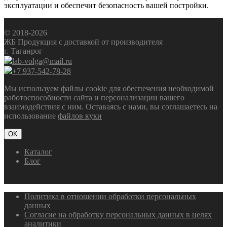
эксплуатации и обеспечит безопасность вашей постройки.
© 2018-2026
ЖБ Продукция с доставкой от производителя
г. Таганрог
lab-volga@mail.ru
+7 937-542-78-28
Мы используем файлы cookie для обеспечения необходимой
работоспособности сайта и персонализации вашего
взаимодействия с ним. Оставаясь с нами, вы соглашаетесь на
использование
файлов куки
OK
Каталог
Блог
Политика в отношении обработки персональных
данных
Согласие на обработку персональных данных в целях
аналитики