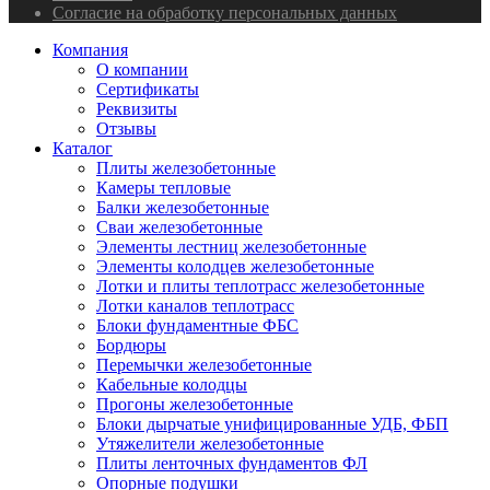
Согласие на обработку персональных данных
Компания
О компании
Сертификаты
Реквизиты
Отзывы
Каталог
Плиты железобетонные
Камеры тепловые
Балки железобетонные
Сваи железобетонные
Элементы лестниц железобетонные
Элементы колодцев железобетонные
Лотки и плиты теплотрасс железобетонные
Лотки каналов теплотрасс
Блоки фундаментные ФБС
Бордюры
Перемычки железобетонные
Кабельные колодцы
Прогоны железобетонные
Блоки дырчатые унифицированные УДБ, ФБП
Утяжелители железобетонные
Плиты ленточных фундаментов ФЛ
Опорные подушки