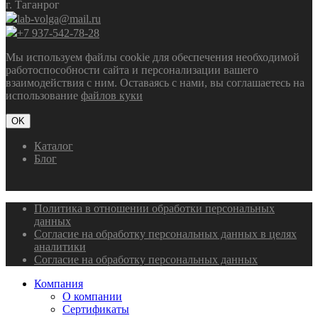
г. Таганрог
lab-volga@mail.ru
+7 937-542-78-28
Мы используем файлы cookie для обеспечения необходимой
работоспособности сайта и персонализации вашего
взаимодействия с ним. Оставаясь с нами, вы соглашаетесь на
использование
файлов куки
OK
Каталог
Блог
Политика в отношении обработки персональных
данных
Согласие на обработку персональных данных в целях
аналитики
Согласие на обработку персональных данных
Компания
О компании
Сертификаты