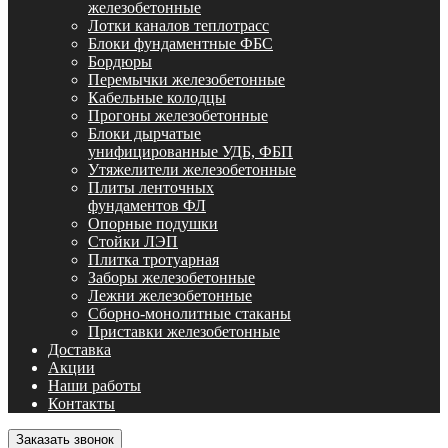
железобетонные
Лотки каналов теплотрасс
Блоки фундаментные ФБС
Бордюры
Перемычки железобетонные
Кабельные колодцы
Прогоны железобетонные
Блоки дырчатые
унифицированные УДБ, ФБП
Утяжелители железобетонные
Плиты ленточных
фундаментов ФЛ
Опорные подушки
Стойки ЛЭП
Плитка тротуарная
Заборы железобетонные
Лежни железобетонные
Сборно-монолитные стаканы
Приставки железобетонные
Доставка
Акции
Наши работы
Контакты
Заказать звонок