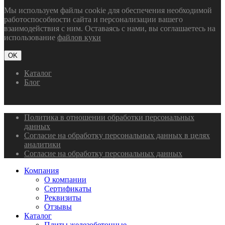
Мы используем файлы cookie для обеспечения необходимой
работоспособности сайта и персонализации вашего
взаимодействия с ним. Оставаясь с нами, вы соглашаетесь на
использование
файлов куки
OK
Каталог
Блог
Политика в отношении обработки персональных
данных
Согласие на обработку персональных данных в целях
аналитики
Согласие на обработку персональных данных
Компания
О компании
Сертификаты
Реквизиты
Отзывы
Каталог
Плиты железобетонные