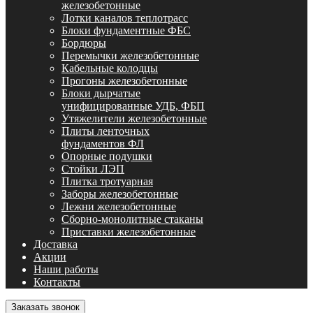
железобетонные
Лотки каналов теплотрасс
Блоки фундаментные ФБС
Бордюры
Перемычки железобетонные
Кабельные колодцы
Прогоны железобетонные
Блоки дырчатые
унифицированные УДБ, ФБП
Утяжелители железобетонные
Плиты ленточных
фундаментов ФЛ
Опорные подушки
Стойки ЛЭП
Плитка тротуарная
Заборы железобетонные
Лежни железобетонные
Сборно-монолитные стаканы
Приставки железобетонные
Доставка
Акции
Наши работы
Контакты
Заказать звонок