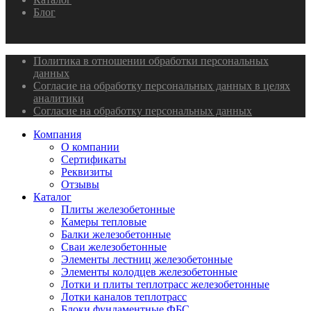
Блог
Политика в отношении обработки персональных
данных
Согласие на обработку персональных данных в целях
аналитики
Согласие на обработку персональных данных
Компания
О компании
Сертификаты
Реквизиты
Отзывы
Каталог
Плиты железобетонные
Камеры тепловые
Балки железобетонные
Сваи железобетонные
Элементы лестниц железобетонные
Элементы колодцев железобетонные
Лотки и плиты теплотрасс железобетонные
Лотки каналов теплотрасс
Блоки фундаментные ФБС