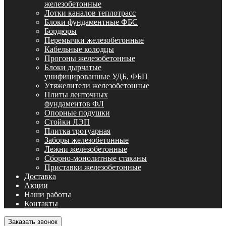
железобетонные
Лотки каналов теплотрасс
Блоки фундаментные ФБС
Бордюры
Перемычки железобетонные
Кабельные колодцы
Прогоны железобетонные
Блоки дырчатые
унифицированные УДБ, ФБП
Утяжелители железобетонные
Плиты ленточных
фундаментов ФЛ
Опорные подушки
Стойки ЛЭП
Плитка тротуарная
Заборы железобетонные
Лежни железобетонные
Сборно-монолитные стаканы
Приставки железобетонные
Доставка
Акции
Наши работы
Контакты
Заказать звонок