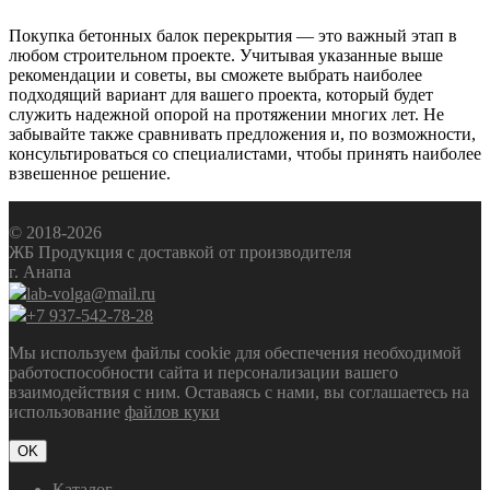
Покупка бетонных балок перекрытия — это важный этап в
любом строительном проекте. Учитывая указанные выше
рекомендации и советы, вы сможете выбрать наиболее
подходящий вариант для вашего проекта, который будет
служить надежной опорой на протяжении многих лет. Не
забывайте также сравнивать предложения и, по возможности,
консультироваться со специалистами, чтобы принять наиболее
взвешенное решение.
© 2018-2026
ЖБ Продукция с доставкой от производителя
г. Анапа
lab-volga@mail.ru
+7 937-542-78-28
Мы используем файлы cookie для обеспечения необходимой
работоспособности сайта и персонализации вашего
взаимодействия с ним. Оставаясь с нами, вы соглашаетесь на
использование
файлов куки
OK
Каталог