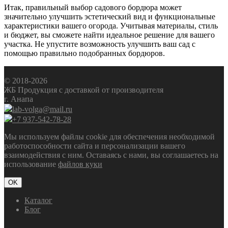
Итак, правильный выбор садового бордюра может
значительно улучшить эстетический вид и функциональные
характеристики вашего огорода. Учитывая материалы, стиль
и бюджет, вы сможете найти идеальное решение для вашего
участка. Не упустите возможность улучшить ваш сад с
помощью правильно подобранных бордюров.
© 2018-2026
ЖБ Продукция с доставкой от производителя
г. Анапа
lab-volga@mail.ru
+7 937-542-78-28
Мы используем файлы cookie для обеспечения необходимой
работоспособности сайта и персонализации вашего
взаимодействия с ним. Оставаясь с нами, вы соглашаетесь на
использование
файлов куки
OK
Каталог
Блог