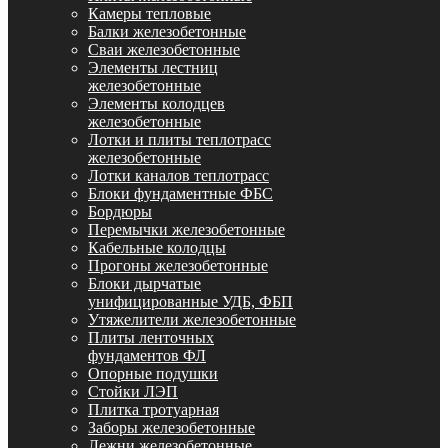
Камеры тепловые
Балки железобетонные
Сваи железобетонные
Элементы лестниц
железобетонные
Элементы колодцев
железобетонные
Лотки и плиты теплотрасс
железобетонные
Лотки каналов теплотрасс
Блоки фундаментные ФБС
Бордюры
Перемычки железобетонные
Кабельные колодцы
Прогоны железобетонные
Блоки дырчатые
унифицированные УДБ, ФБП
Утяжелители железобетонные
Плиты ленточных
фундаментов ФЛ
Опорные подушки
Стойки ЛЭП
Плитка тротуарная
Заборы железобетонные
Лежни железобетонные