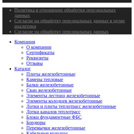
Политика в отношении обработки персональных
данных
Согласие на обработку персональных данных в целях
аналитики
Согласие на обработку персональных данных
Компания
О компании
Сертификаты
Реквизиты
Отзывы
Каталог
Плиты железобетонные
Камеры тепловые
Балки железобетонные
Сваи железобетонные
Элементы лестниц железобетонные
Элементы колодцев железобетонные
Лотки и плиты теплотрасс железобетонные
Лотки каналов теплотрасс
Блоки фундаментные ФБС
Бордюры
Перемычки железобетонные
Кабельные колодцы