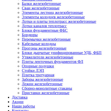
Балки железобетонные
Сваи железобетонные
Элементы лестниц железобетонные
Элементы колодцев железобетонные
Лотки и плиты теплотрасс железобетонные
Лотки каналов теплотрасс
Блоки фундаментные ФБС
Бордюры
Перемычки железобетонные
Кабельные колодцы
Прогоны железобетонные
Блоки дырчатые унифицированные УДБ, ФБП
Утяжелители железобетонные
Плиты ленточных фундаментов ФЛ
Опорные подушки
Стойки ЛЭП
Плитка тротуарная
Заборы железобетонные
Лежни железобетонные
Сборно-монолитные стаканы
Приставки железобетонные
Доставка
Акции
Наши работы
Контакты