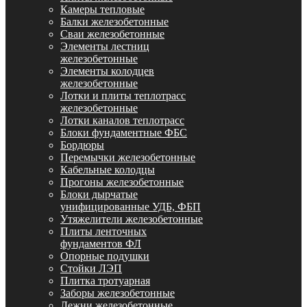
Камеры тепловые
Балки железобетонные
Сваи железобетонные
Элементы лестниц
железобетонные
Элементы колодцев
железобетонные
Лотки и плиты теплотрасс
железобетонные
Лотки каналов теплотрасс
Блоки фундаментные ФБС
Бордюры
Перемычки железобетонные
Кабельные колодцы
Прогоны железобетонные
Блоки дырчатые
унифицированные УДБ, ФБП
Утяжелители железобетонные
Плиты ленточных
фундаментов ФЛ
Опорные подушки
Стойки ЛЭП
Плитка тротуарная
Заборы железобетонные
Лежни железобетонные