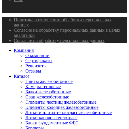
Политика в отношении обработки персональных
данных
Согласие на обработку персональных данных в целях
аналитики
Согласие на обработку персональных данных
Компания
О компании
Сертификаты
Реквизиты
Отзывы
Каталог
Плиты железобетонные
Камеры тепловые
Балки железобетонные
Сваи железобетонные
Элементы лестниц железобетонные
Элементы колодцев железобетонные
Лотки и плиты теплотрасс железобетонные
Лотки каналов теплотрасс
Блоки фундаментные ФБС
Бордюры