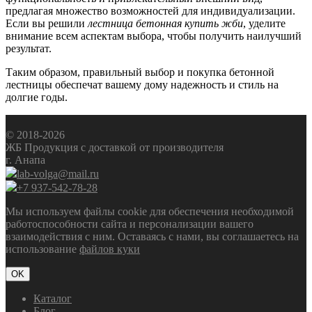
предлагая множество возможностей для индивидуализации.
Если вы решили
лестница бетонная купить жби
, уделите
внимание всем аспектам выбора, чтобы получить наилучший
результат.
Таким образом, правильный выбор и покупка бетонной
лестницы обеспечат вашему дому надежность и стиль на
долгие годы.
© 2018-2026
ЖБ Продукция с доставкой от производителя
г. Анапа
lab-volga@mail.ru
+7 937-542-78-28
Мы используем файлы cookie для обеспечения необходимой
работоспособности сайта и персонализации вашего
взаимодействия с ним. Оставаясь с нами, вы соглашаетесь на
использование
файлов куки
OK
Каталог
Блог