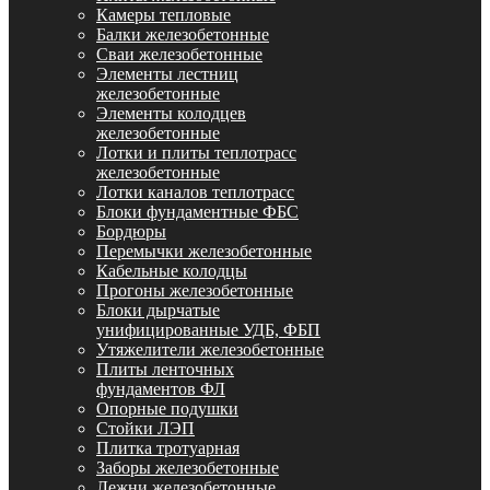
Камеры тепловые
Балки железобетонные
Сваи железобетонные
Элементы лестниц
железобетонные
Элементы колодцев
железобетонные
Лотки и плиты теплотрасс
железобетонные
Лотки каналов теплотрасс
Блоки фундаментные ФБС
Бордюры
Перемычки железобетонные
Кабельные колодцы
Прогоны железобетонные
Блоки дырчатые
унифицированные УДБ, ФБП
Утяжелители железобетонные
Плиты ленточных
фундаментов ФЛ
Опорные подушки
Стойки ЛЭП
Плитка тротуарная
Заборы железобетонные
Лежни железобетонные