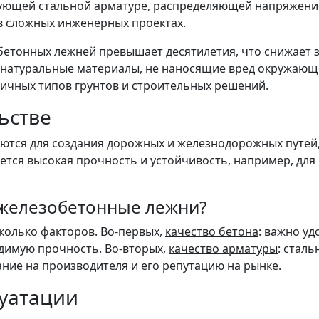
ующей стальной арматуре, распределяющей напряжение 
в сложных инженерных проектах.
етонных лежней превышает десятилетия, что снижает з
о натуральные материалы, не наносящие вред окружающ
личных типов грунтов и строительных решений.
ьстве
тся для создания дорожных и железнодорожных путей, 
уется высокая прочность и устойчивость, например, для
 железобетонные лежни?
колько факторов. Во-первых,
качество бетона
: важно уд
димую прочность. Во-вторых,
качество арматуры
: стал
ание на производителя и его репутацию на рынке.
луатации