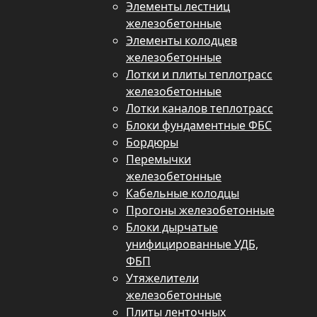
Элементы лестниц
железобетонные
Элементы колодцев
железобетонные
Лотки и плиты теплотрасс
железобетонные
Лотки каналов теплотрасс
Блоки фундаментные ФБС
Бордюры
Перемычки
железобетонные
Кабельные колодцы
Прогоны железобетонные
Блоки дырчатые
унифицированные УДБ,
ФБП
Утяжелители
железобетонные
Плиты ленточных