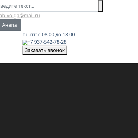
иск
lab-volga@mail.ru
берите язык
Анапа
пн-пт: с 08.00 до 18.00
+7 937-542-78-28
Заказать звонок